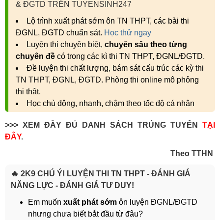
& ĐGTD TRÊN TUYENSINH247
Lộ trình xuất phát sớm ôn TN THPT, các bài thi
ĐGNL, ĐGTD chuẩn sát.
Học thử ngay
Luyện thi chuyên biệt,
chuyên sâu theo từng
chuyên đề
có trong các kì thi TN THPT, ĐGNL/ĐGTD.
Đề luyện thi chất lượng, bám sát cấu trúc các kỳ thi
TN THPT, ĐGNL, ĐGTD. Phòng thi online mô phỏng
thi thật.
Học chủ động, nhanh, chậm theo tốc độ cá nhân
>>> XEM ĐẦY ĐỦ DANH SÁCH TRÚNG TUYỂN
TẠI
ĐÂY
.
Theo TTHN
🔥 2K9 CHÚ Ý! LUYỆN THI TN THPT - ĐÁNH GIÁ
NĂNG LỰC - ĐÁNH GIÁ TƯ DUY!
Em muốn
xuất phát sớm
ôn luyện ĐGNL/ĐGTD
nhưng chưa biết bắt đầu từ đâu?