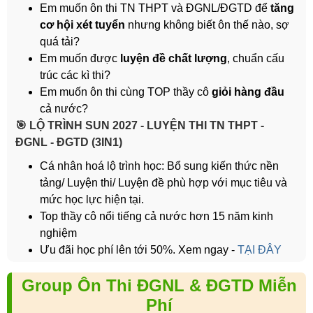
Em muốn ôn thi TN THPT và ĐGNL/ĐGTD để
tăng
cơ hội xét tuyển
nhưng không biết ôn thế nào, sợ
quá tải?
Em muốn được
luyện đề chất lượng
, chuẩn cấu
trúc các kì thi?
Em muốn ôn thi cùng TOP thầy cô
giỏi hàng đầu
cả nước?
️🎯 LỘ TRÌNH SUN 2027 - LUYỆN THI TN THPT -
ĐGNL - ĐGTD (3IN1)
Cá nhân hoá lộ trình học: Bổ sung kiến thức nền
tảng/ Luyện thi/ Luyện đề phù hợp với mục tiêu và
mức học lực hiện tại.
Top thầy cô nổi tiếng cả nước hơn 15 năm kinh
nghiệm
Ưu đãi học phí lên tới 50%. Xem ngay -
TẠI ĐÂY
Group Ôn Thi ĐGNL & ĐGTD Miễn
Phí