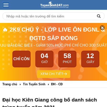
🔥 2K9 CHÚ Ý - LỚP LIVE ÔN ĐGNL &
ĐGTD SẮP ĐÓNG
ƯU ĐÃI ĐẶC BIỆT - GIẢM 50% HỌC PHÍ CHỈ CHO 300 SUẤT
04
58
12
CHỈ CÒN
GIỜ
PHÚT
GIÂY
XEM CHI TIẾT
Trang chủ
Tin Tuyển Sinh
ĐH - CĐ
Đại học Kiên Giang công bố danh sách