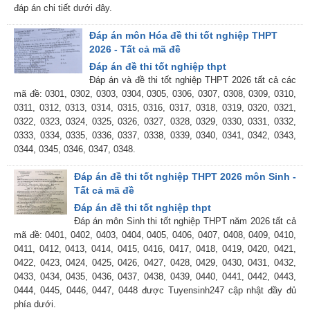
đáp án chi tiết dưới đây.
Đáp án môn Hóa đề thi tốt nghiệp THPT
2026 - Tất cả mã đề
Đáp án đề thi tốt nghiệp thpt
Đáp án và đề thi tốt nghiệp THPT 2026 tất cả các
mã đề: 0301, 0302, 0303, 0304, 0305, 0306, 0307, 0308, 0309, 0310,
0311, 0312, 0313, 0314, 0315, 0316, 0317, 0318, 0319, 0320, 0321,
0322, 0323, 0324, 0325, 0326, 0327, 0328, 0329, 0330, 0331, 0332,
0333, 0334, 0335, 0336, 0337, 0338, 0339, 0340, 0341, 0342, 0343,
0344, 0345, 0346, 0347, 0348.
Đáp án đề thi tốt nghiệp THPT 2026 môn Sinh -
Tất cả mã đề
Đáp án đề thi tốt nghiệp thpt
Đáp án môn Sinh thi tốt nghiệp THPT năm 2026 tất cả
mã đề: 0401, 0402, 0403, 0404, 0405, 0406, 0407, 0408, 0409, 0410,
0411, 0412, 0413, 0414, 0415, 0416, 0417, 0418, 0419, 0420, 0421,
0422, 0423, 0424, 0425, 0426, 0427, 0428, 0429, 0430, 0431, 0432,
0433, 0434, 0435, 0436, 0437, 0438, 0439, 0440, 0441, 0442, 0443,
0444, 0445, 0446, 0447, 0448 được Tuyensinh247 cập nhật đầy đủ
phía dưới.