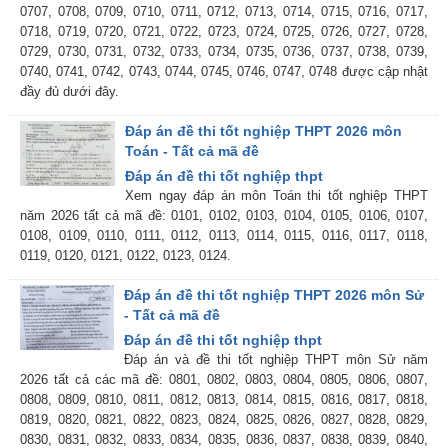
0707, 0708, 0709, 0710, 0711, 0712, 0713, 0714, 0715, 0716, 0717,
0718, 0719, 0720, 0721, 0722, 0723, 0724, 0725, 0726, 0727, 0728,
0729, 0730, 0731, 0732, 0733, 0734, 0735, 0736, 0737, 0738, 0739,
0740, 0741, 0742, 0743, 0744, 0745, 0746, 0747, 0748 được cập nhật
đầy đủ dưới đây.
Đáp án đề thi tốt nghiệp THPT 2026 môn
Toán - Tất cả mã đề
Đáp án đề thi tốt nghiệp thpt
Xem ngay đáp án môn Toán thi tốt nghiệp THPT
năm 2026 tất cả mã đề: 0101, 0102, 0103, 0104, 0105, 0106, 0107,
0108, 0109, 0110, 0111, 0112, 0113, 0114, 0115, 0116, 0117, 0118,
0119, 0120, 0121, 0122, 0123, 0124.
Đáp án đề thi tốt nghiệp THPT 2026 môn Sử
- Tất cả mã đề
Đáp án đề thi tốt nghiệp thpt
Đáp án và đề thi tốt nghiệp THPT môn Sử năm
2026 tất cả các mã đề: 0801, 0802, 0803, 0804, 0805, 0806, 0807,
0808, 0809, 0810, 0811, 0812, 0813, 0814, 0815, 0816, 0817, 0818,
0819, 0820, 0821, 0822, 0823, 0824, 0825, 0826, 0827, 0828, 0829,
0830, 0831, 0832, 0833, 0834, 0835, 0836, 0837, 0838, 0839, 0840,