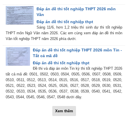
Đáp án đề thi tốt nghiệp THPT 2026 môn
Văn
Đáp án đề thi tốt nghiệp thpt
Sáng 11/6, hơn 1,2 triệu thí sinh dự thi tốt nghiệp
THPT môn Ngữ Văn năm 2026. Các em cùng xem đáp án đề thi môn
Văn tốt nghiệp THPT năm 2026 phía dưới.
Đáp án đề thi tốt nghiệp THPT 2026 môn Tin -
Tất cả mã đề
Đáp án đề thi tốt nghiệp thpt
Đề thi và đáp án môn Tin kỳ thi tốt nghiệp THPT 2026
tất cả mã đề: 0501, 0502, 0503, 0504, 0505, 0506, 0507, 0508, 0509,
0510, 0511, 0512, 0513, 0514, 0515, 0516, 0517, 0518, 0519, 0520,
0521, 0522, 0523, 0524, 0525, 0526, 0527, 0528, 0529, 0530, 0531,
0532, 0533, 0534, 0535, 0536, 0537, 0538, 0539, 0540, 0541, 0542,
0543, 0544, 0545, 0546, 0547, 0548 dưới đây.
Xem thêm