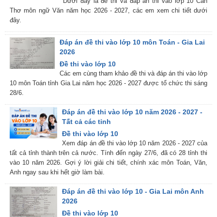
Dưới đây là đề thi và đáp án thi vào lớp 10 Cần
Thơ môn ngữ Văn năm học 2026 - 2027, các em xem chi tiết dưới
đây.
Đáp án đề thi vào lớp 10 môn Toán - Gia Lai
2026
Đề thi vào lớp 10
Các em cùng tham khảo đề thi và đáp án thi vào lớp
10 môn Toán tỉnh Gia Lai năm học 2026 - 2027 được tổ chức thi sáng
28/6.
Đáp án đề thi vào lớp 10 năm 2026 - 2027 -
Tất cả các tỉnh
Đề thi vào lớp 10
Xem đáp án đề thi vào lớp 10 năm 2026 - 2027 của
tất cả tỉnh thành trên cả nước. Tính đến ngày 27/6, đã có 28 tỉnh thi
vào 10 năm 2026. Gợi ý lời giải chi tiết, chính xác môn Toán, Văn,
Anh ngay sau khi hết giờ làm bài.
Đáp án đề thi vào lớp 10 - Gia Lai môn Anh
2026
Đề thi vào lớp 10