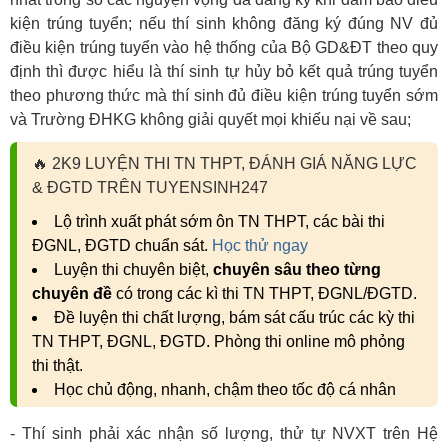
kiện trúng tuyển; nếu thí sinh không đăng ký đúng NV đủ
điều kiện trúng tuyển vào hệ thống của Bộ GD&ĐT theo quy
định thì được hiểu là thí sinh tự hủy bỏ kết quả trúng tuyển
theo phương thức mà thí sinh đủ điều kiện trúng tuyển sớm
và Trường ĐHKG không giải quyết mọi khiếu nại về sau;
🔥
2K9 LUYỆN THI TN THPT, ĐÁNH GIÁ NĂNG LỰC
& ĐGTD TRÊN TUYENSINH247
Lộ trình xuất phát sớm ôn TN THPT, các bài thi
ĐGNL, ĐGTD chuẩn sát.
Học thử ngay
Luyện thi chuyên biệt,
chuyên sâu theo từng
chuyên đề
có trong các kì thi TN THPT, ĐGNL/ĐGTD.
Đề luyện thi chất lượng, bám sát cấu trúc các kỳ thi
TN THPT, ĐGNL, ĐGTD. Phòng thi online mô phỏng
thi thật.
Học chủ động, nhanh, chậm theo tốc độ cá nhân
- Thí sinh phải xác nhận số lượng, thử tự NVXT trên Hệ