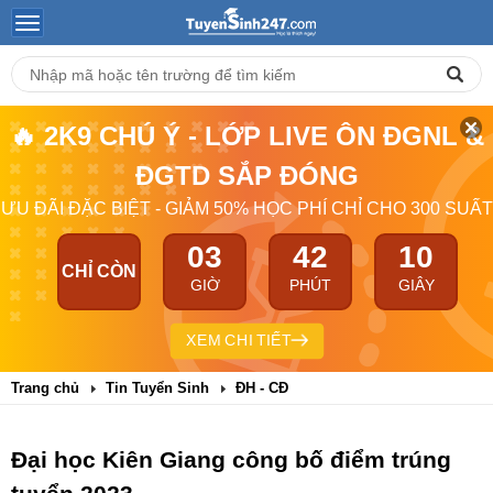
🔥 2K9 CHÚ Ý - LỚP LIVE ÔN ĐGNL &
ĐGTD SẮP ĐÓNG
ƯU ĐÃI ĐẶC BIỆT - GIẢM 50% HỌC PHÍ CHỈ CHO 300 SUẤT
03
42
10
CHỈ CÒN
GIỜ
PHÚT
GIÂY
XEM CHI TIẾT
Trang chủ
Tin Tuyển Sinh
ĐH - CĐ
Đại học Kiên Giang công bố điểm trúng