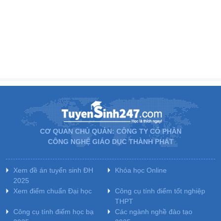
CƠ QUAN CHỦ QUẢN: CÔNG TY CỔ PHẦN
CÔNG NGHỆ GIÁO DỤC THÀNH PHÁT
Xem đề án tuyển sinh ĐH
Khóa học Online
2025
Xem điểm chuẩn Đại học
Công cụ tính điểm tốt nghiệp
THPT
Công cụ tính điểm học bạ
Các ngành nghề đào tạo