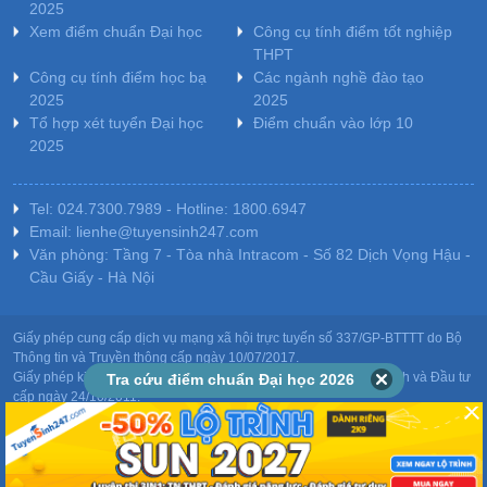
2025
Xem điểm chuẩn Đại học
Công cụ tính điểm tốt nghiệp
THPT
Công cụ tính điểm học bạ
Các ngành nghề đào tạo
2025
2025
Tổ hợp xét tuyển Đại học
Điểm chuẩn vào lớp 10
2025
Tel: 024.7300.7989 - Hotline: 1800.6947
Email: lienhe@tuyensinh247.com
Văn phòng: Tầng 7 - Tòa nhà Intracom - Số 82 Dịch Vọng Hậu -
Cầu Giấy - Hà Nội
Giấy phép cung cấp dịch vụ mạng xã hội trực tuyến số 337/GP-BTTTT do Bộ
Thông tin và Truyền thông cấp ngày 10/07/2017.
Giấy phép kinh doanh giáo dục: MST-0106478082 do Sở Kế hoạch và Đầu tư
Tra cứu điểm chuẩn Đại học 2026
cấp ngày 24/10/2011.
Chịu trách nhiệm nội dung: Phạm Đức Tuệ.