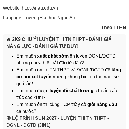
Website: https://nau.edu.vn
Fanpage: Trường Đại học Nghệ An
Theo TTHN
🔥 2K9 CHÚ Ý! LUYỆN THI TN THPT - ĐÁNH GIÁ
NĂNG LỰC - ĐÁNH GIÁ TƯ DUY!
Em muốn
xuất phát sớm
ôn luyện ĐGNL/ĐGTD
nhưng chưa biết bắt đầu từ đâu?
Em muốn ôn thi TN THPT và ĐGNL/ĐGTD để
tăng
cơ hội xét tuyển
nhưng không biết ôn thế nào, sợ
quá tải?
Em muốn được
luyện đề chất lượng
, chuẩn cấu
trúc các kì thi?
Em muốn ôn thi cùng TOP thầy cô
giỏi hàng đầu
cả nước?
️🎯 LỘ TRÌNH SUN 2027 - LUYỆN THI TN THPT -
ĐGNL - ĐGTD (3IN1)