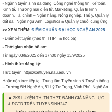
- Ngành tuyển sinh đa dạng: Công nghệ thông tin, Kế toán,
Kinh tế, Thương mại điện tử, Marketing, Quản trị kinh
doanh, Tài chính – Ngân hàng, Nông nghiệp, Thú y, Quản lý
đất đai, Ngôn ngữ Anh, Logistics & Quản lý chuỗi cung ứng.
>> XEM THÊM:
ĐIỂM CHUẨN ĐẠI HỌC NGHỆ AN 2025
- Điểm xét tuyển (theo thi THPT & học bạ)
- Thời gian nhận hồ sơ:
Từ ngày 03/9/2025 đến 17h00 ngày 13/9/2025
- Hình thức đăng ký:
Trực tuyến: https://xettuyen.nau.edu.vn
Hoặc nộp trực tiếp tại: Trung tâm Tuyển sinh & Truyền thông
– Trường ĐH Nghệ An, 51 Lý Tự Trọng, Vinh Phú, Nghệ An.
🔥
2K9 LUYỆN THI TN THPT, ĐÁNH GIÁ NĂNG LỰC
& ĐGTD TRÊN TUYENSINH247