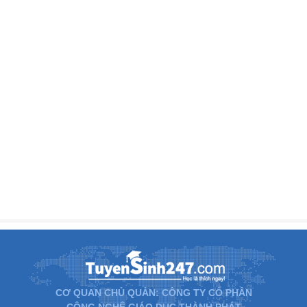
CƠ QUAN CHỦ QUẢN: CÔNG TY CỔ PHẦN
CÔNG NGHỆ GIÁO DỤC THÀNH PHÁT