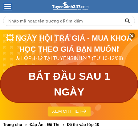
💥 NGÀY HỘI TRẢ GIÁ - MUA KHOÁ
HỌC THEO GIÁ BẠN MUỐN❗
🎯 LỚP 1-12 TẠI TUYENSINH247 (TỪ 10-12/08)
BẮT ĐẦU SAU 1
NGÀY
XEM CHI TIẾT
Trang chủ
Đáp Án - Đề Thi
Đề thi vào lớp 10