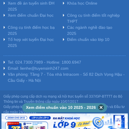
Xem đề án tuyển sinh ĐH
Khóa học Online
2025
Xem điểm chuẩn Đại học
Công cụ tính điểm tốt nghiệp
THPT
Công cụ tính điểm học bạ
Các ngành nghề đào tạo
2025
2025
Tổ hợp xét tuyển Đại học
Điểm chuẩn vào lớp 10
2025
Tel: 024.7300.7989 - Hotline: 1800.6947
Email: lienhe@tuyensinh247.com
Văn phòng: Tầng 7 - Tòa nhà Intracom - Số 82 Dịch Vọng Hậu -
Cầu Giấy - Hà Nội
Giấy phép cung cấp dịch vụ mạng xã hội trực tuyến số 337/GP-BTTTT do Bộ
Thông tin và Truyền thông cấp ngày 10/07/2017.
Giấy phép kinh doanh giáo dục: MST-0106478082 do Sở Kế hoạch và Đầu tư
Xem điểm chuẩn vào 10 2025 - 2026
cấp ngày 24/10/2011.
Chịu trách nhiệm nội dung: Phạm Đức Tuệ.