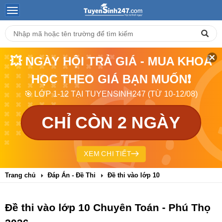
💥 NGÀY HỘI TRẢ GIÁ - MUA KHOÁ
HỌC THEO GIÁ BẠN MUỐN❗
🎯 LỚP 1-12 TẠI TUYENSINH247 (TỪ 10-12/08)
CHỈ CÒN 2 NGÀY
XEM CHI TIẾT
Trang chủ
Đáp Án - Đề Thi
Đề thi vào lớp 10
Đề thi vào lớp 10 Chuyên Toán - Phú Thọ