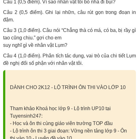
Câu 1 (0,5 điểm). Vì sao nhân vật tôi bỏ nhà đi bụi?
Câu 2 (0,5 điểm). Ghi lại nhữn, câu rút gọn trong đoạn in
đậm.
Câu 3 (1,0 điểm). Câu nói “Chẳng thà có má, có ba, bị rầy gì
tao cũng chịu.” gợi cho em
suy nghĩ gì về nhân vật Lụm?
Câu 4 (1,0 điểm). Phân tích tác dụng, vai trò của chi tiết Lụm
đề nghị đổi số phận với nhân vật tôi.
DÀNH CHO 2K12 - LỘ TRÌNH ÔN THI VÀO LỚP 10
Tham khảo Khoá học lớp 9 - Lộ trình UP10 tại
Tuyensinh247:
- Học và ôn thi cùng giáo viên trường TOP đầu
- Lộ trình ôn thi 3 giai đoạn: Vững nền tảng lớp 9 - Ôn
thi vào 10 - Luyện đề vào 10