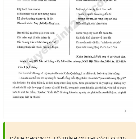
DÀNH CHO 2K12 - LỘ TRÌNH ÔN THI VÀO LỚP 10