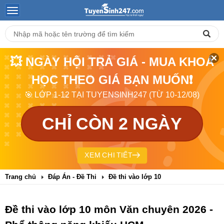
💥 NGÀY HỘI TRẢ GIÁ - MUA KHOÁ
HỌC THEO GIÁ BẠN MUỐN❗
🎯 LỚP 1-12 TẠI TUYENSINH247 (TỪ 10-12/08)
CHỈ CÒN 2 NGÀY
XEM CHI TIẾT
Trang chủ
Đáp Án - Đề Thi
Đề thi vào lớp 10
Đề thi vào lớp 10 môn Văn chuyên 2026 -