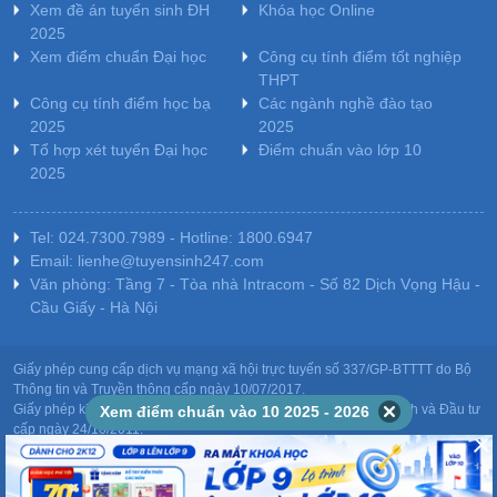
Xem đề án tuyển sinh ĐH
Khóa học Online
2025
Xem điểm chuẩn Đại học
Công cụ tính điểm tốt nghiệp
THPT
Công cụ tính điểm học bạ
Các ngành nghề đào tạo
2025
2025
Tổ hợp xét tuyển Đại học
Điểm chuẩn vào lớp 10
2025
Tel: 024.7300.7989 - Hotline: 1800.6947
Email: lienhe@tuyensinh247.com
Văn phòng: Tầng 7 - Tòa nhà Intracom - Số 82 Dịch Vọng Hậu -
Cầu Giấy - Hà Nội
Giấy phép cung cấp dịch vụ mạng xã hội trực tuyến số 337/GP-BTTTT do Bộ
Thông tin và Truyền thông cấp ngày 10/07/2017.
Giấy phép kinh doanh giáo dục: MST-0106478082 do Sở Kế hoạch và Đầu tư
Xem điểm chuẩn vào 10 2025 - 2026
cấp ngày 24/10/2011.
Chịu trách nhiệm nội dung: Phạm Đức Tuệ.