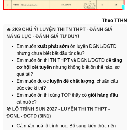
Theo TTHN
🔥 2K9 CHÚ Ý! LUYỆN THI TN THPT - ĐÁNH GIÁ
NĂNG LỰC - ĐÁNH GIÁ TƯ DUY!
Em muốn
xuất phát sớm
ôn luyện ĐGNL/ĐGTD
nhưng chưa biết bắt đầu từ đâu?
Em muốn ôn thi TN THPT và ĐGNL/ĐGTD để
tăng
cơ hội xét tuyển
nhưng không biết ôn thế nào, sợ
quá tải?
Em muốn được
luyện đề chất lượng
, chuẩn cấu
trúc các kì thi?
Em muốn ôn thi cùng TOP thầy cô
giỏi hàng đầu
cả nước?
️🎯 LỘ TRÌNH SUN 2027 - LUYỆN THI TN THPT -
ĐGNL - ĐGTD (3IN1)
Cá nhân hoá lộ trình học: Bổ sung kiến thức nền