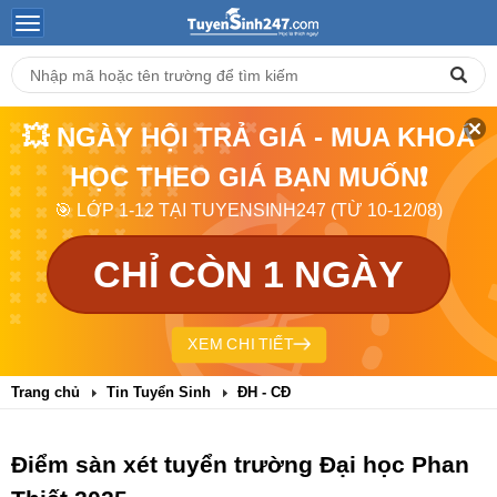
💥 NGÀY HỘI TRẢ GIÁ - MUA KHOÁ
HỌC THEO GIÁ BẠN MUỐN❗
🎯 LỚP 1-12 TẠI TUYENSINH247 (TỪ 10-12/08)
CHỈ CÒN 1 NGÀY
XEM CHI TIẾT
Trang chủ
Tin Tuyển Sinh
ĐH - CĐ
Điểm sàn xét tuyển trường Đại học Phan