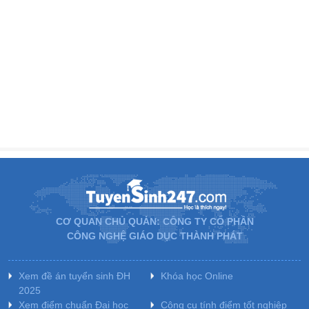
CƠ QUAN CHỦ QUẢN: CÔNG TY CỔ PHẦN
CÔNG NGHỆ GIÁO DỤC THÀNH PHÁT
Xem đề án tuyển sinh ĐH
Khóa học Online
2025
Xem điểm chuẩn Đại học
Công cụ tính điểm tốt nghiệp