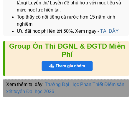
tảng/ Luyện thi/ Luyện đề phù hợp với mục tiêu và
mức học lực hiện tại.
Top thầy cô nổi tiếng cả nước hơn 15 năm kinh
nghiệm
Ưu đãi học phí lên tới 50%. Xem ngay -
TẠI ĐÂY
Group Ôn Thi ĐGNL & ĐGTD Miễn
Phí
Xem thêm tại đây:
Trường Đại Học Phan Thiết
Điểm sàn
xét tuyển Đại học 2026