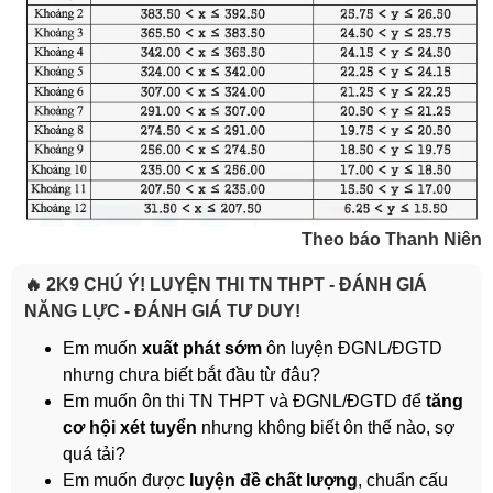
Theo báo Thanh Niên
🔥 2K9 CHÚ Ý! LUYỆN THI TN THPT - ĐÁNH GIÁ
NĂNG LỰC - ĐÁNH GIÁ TƯ DUY!
Em muốn
xuất phát sớm
ôn luyện ĐGNL/ĐGTD
nhưng chưa biết bắt đầu từ đâu?
Em muốn ôn thi TN THPT và ĐGNL/ĐGTD để
tăng
cơ hội xét tuyển
nhưng không biết ôn thế nào, sợ
quá tải?
Em muốn được
luyện đề chất lượng
, chuẩn cấu