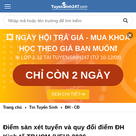
💥 NGÀY HỘI TRẢ GIÁ - MUA KHOÁ
HỌC THEO GIÁ BẠN MUỐN❗
🎯 LỚP 1-12 TẠI TUYENSINH247 (TỪ 10-12/08)
CHỈ CÒN 2 NGÀY
XEM CHI TIẾT
Trang chủ
Tin Tuyển Sinh
ĐH - CĐ
Điểm sàn xét tuyển và quy đổi điểm ĐH