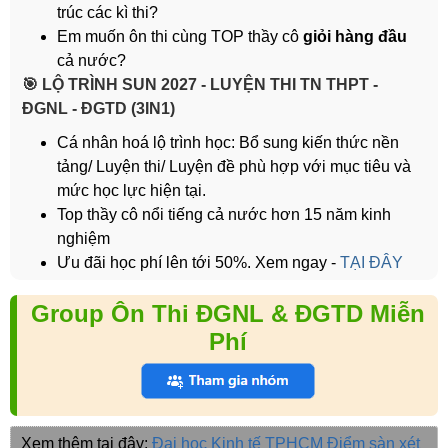
trúc các kì thi?
Em muốn ôn thi cùng TOP thầy cô
giỏi hàng đầu
cả nước?
️🎯 LỘ TRÌNH SUN 2027 - LUYỆN THI TN THPT -
ĐGNL - ĐGTD (3IN1)
Cá nhân hoá lộ trình học: Bổ sung kiến thức nền
tảng/ Luyện thi/ Luyện đề phù hợp với mục tiêu và
mức học lực hiện tại.
Top thầy cô nổi tiếng cả nước hơn 15 năm kinh
nghiệm
Ưu đãi học phí lên tới 50%. Xem ngay -
TẠI ĐÂY
Group Ôn Thi ĐGNL & ĐGTD Miễn
Phí
Xem thêm tại đây:
Đại học Kinh tế TPHCM
Điểm sàn xét