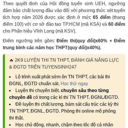
Theo quyết định của Hội đồng tuyển sinh UEH, ngưỡng
đảm bảo chất lượng đầu vào đối với phương thức xét tuyển
tích hợp năm 2026 được xác định ở mức
65 điểm
(thang
điểm 100) với cơ sở đào tạo TP.HCM (mã KSA) và
60 điểm
cho Phân hiệu Vĩnh Long (mã KSV).
Điểm ngưỡng trên gồm:
Điểm thi
(quy đổi)
x60% + Điểm
trung bình các năm học THPT
(quy đổi)
x40%).
🔥
2K9 LUYỆN THI TN THPT, ĐÁNH GIÁ NĂNG LỰC
& ĐGTD TRÊN TUYENSINH247
Lộ trình xuất phát sớm ôn TN THPT, các bài thi
ĐGNL, ĐGTD chuẩn sát.
Học thử ngay
Luyện thi chuyên biệt,
chuyên sâu theo từng
chuyên đề
có trong các kì thi TN THPT, ĐGNL/ĐGTD.
Đề luyện thi chất lượng, bám sát cấu trúc các kỳ thi
TN THPT, ĐGNL, ĐGTD. Phòng thi online mô phỏng
thi thật.
Học chủ động, nhanh, chậm theo tốc độ cá nhân