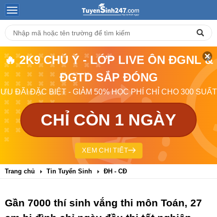
🔥 2K9 CHÚ Ý - LỚP LIVE ÔN ĐGNL &
ĐGTD SẮP ĐÓNG
ƯU ĐÃI ĐẶC BIỆT - GIẢM 50% HỌC PHÍ CHỈ CHO 300 SUẤT
CHỈ CÒN 1 NGÀY
XEM CHI TIẾT
Trang chủ
Tin Tuyển Sinh
ĐH - CĐ
Gần 7000 thí sinh vắng thi môn Toán, 27