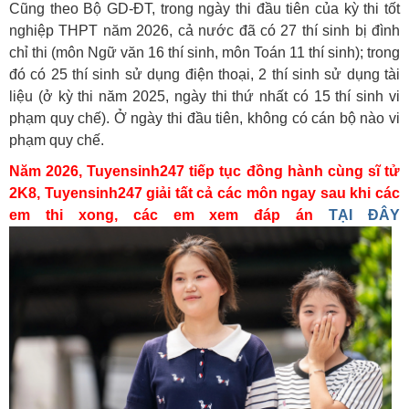
Cũng theo Bộ GD-ĐT, trong ngày thi đầu tiên của kỳ thi tốt
nghiệp THPT năm 2026, cả nước đã có 27 thí sinh bị đình
chỉ thi (môn Ngữ văn 16 thí sinh, môn Toán 11 thí sinh); trong
đó có 25 thí sinh sử dụng điện thoại, 2 thí sinh sử dụng tài
liệu (ở kỳ thi năm 2025, ngày thi thứ nhất có 15 thí sinh vi
phạm quy chế). Ở ngày thi đầu tiên, không có cán bộ nào vi
phạm quy chế.
Năm 2026, Tuyensinh247 tiếp tục đồng hành cùng sĩ tử
2K8, Tuyensinh247 giải tất cả các môn ngay sau khi các
em thi xong, các em xem đáp án
TẠI ĐÂY