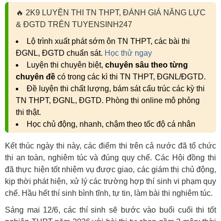
🔥
2K9 LUYỆN THI TN THPT, ĐÁNH GIÁ NĂNG LỰC
& ĐGTD TRÊN TUYENSINH247
Lộ trình xuất phát sớm ôn TN THPT, các bài thi
ĐGNL, ĐGTD chuẩn sát.
Học thử ngay
Luyện thi chuyên biệt,
chuyên sâu theo từng
chuyên đề
có trong các kì thi TN THPT, ĐGNL/ĐGTD.
Đề luyện thi chất lượng, bám sát cấu trúc các kỳ thi
TN THPT, ĐGNL, ĐGTD. Phòng thi online mô phỏng
thi thật.
Học chủ động, nhanh, chậm theo tốc độ cá nhân
Kết thúc ngày thi này, các điểm thi trên cả nước đã tổ chức
thi an toàn, nghiêm túc và đúng quy chế. Các Hội đồng thi
đã thực hiện tốt nhiệm vụ được giao, các giám thị chủ động,
kịp thời phát hiện, xử lý các trường hợp thí sinh vi phạm quy
chế. Hầu hết thí sinh bình tĩnh, tự tin, làm bài thi nghiêm túc.
Sáng mai 12/6, các thí sinh sẽ bước vào buổi cuối thi tốt