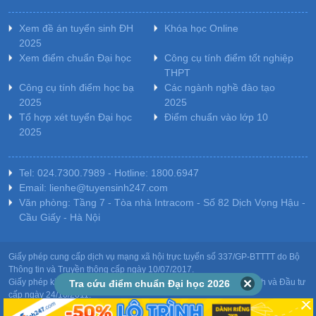
Xem đề án tuyển sinh ĐH
Khóa học Online
2025
Xem điểm chuẩn Đại học
Công cụ tính điểm tốt nghiệp
THPT
Công cụ tính điểm học bạ
Các ngành nghề đào tạo
2025
2025
Tổ hợp xét tuyển Đại học
Điểm chuẩn vào lớp 10
2025
Tel: 024.7300.7989 - Hotline: 1800.6947
Email: lienhe@tuyensinh247.com
Văn phòng: Tầng 7 - Tòa nhà Intracom - Số 82 Dịch Vọng Hậu -
Cầu Giấy - Hà Nội
Giấy phép cung cấp dịch vụ mạng xã hội trực tuyến số 337/GP-BTTTT do Bộ
Thông tin và Truyền thông cấp ngày 10/07/2017.
Giấy phép kinh doanh giáo dục: MST-0106478082 do Sở Kế hoạch và Đầu tư
Tra cứu điểm chuẩn Đại học 2026
cấp ngày 24/10/2011.
Chịu trách nhiệm nội dung: Phạm Đức Tuệ.