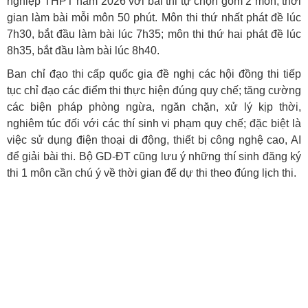
nghiệp THPT năm 2026 với bài thi tự chọn gồm 2 môn; thời
gian làm bài mỗi môn 50 phút. Môn thi thứ nhất phát đề lúc
7h30, bắt đầu làm bài lúc 7h35; môn thi thứ hai phát đề lúc
8h35, bắt đầu làm bài lúc 8h40.
Ban chỉ đạo thi cấp quốc gia đề nghị các hội đồng thi tiếp
tục chỉ đạo các điểm thi thực hiện đúng quy chế; tăng cường
các biện pháp phòng ngừa, ngăn chặn, xử lý kịp thời,
nghiêm túc đối với các thí sinh vi phạm quy chế; đặc biệt là
việc sử dụng điện thoại di động, thiết bị công nghệ cao, AI
để giải bài thi. Bộ GD-ĐT cũng lưu ý những thí sinh đăng ký
thi 1 môn cần chú ý về thời gian để dự thi theo đúng lịch thi.