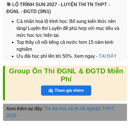
️🎯 LỘ TRÌNH SUN 2027 - LUYỆN THI TN THPT -
ĐGNL - ĐGTD (3IN1)
Cá nhân hoá lộ trình học: Bổ sung kiến thức nền
tảng/ Luyện thi/ Luyện đề phù hợp với mục tiêu và
mức học lực hiện tại.
Top thầy cô nổi tiếng cả nước hơn 15 năm kinh
nghiệm
Ưu đãi học phí lên tới 50%. Xem ngay -
TẠI ĐÂY
Group Ôn Thi ĐGNL & ĐGTD Miễn
Phí
Xem thêm tại đây:
Thi đại học và thi tốt nghiệp THPT
2026