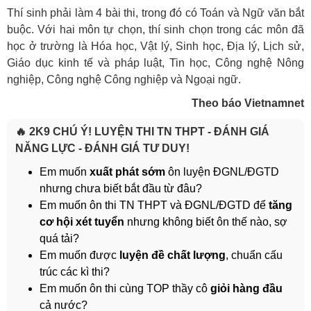
Thí sinh phải làm 4 bài thi, trong đó có Toán và Ngữ văn bắt
buộc. Với hai môn tự chọn, thí sinh chọn trong các môn đã
học ở trường là Hóa học, Vật lý, Sinh học, Địa lý, Lịch sử,
Giáo dục kinh tế và pháp luật, Tin học, Công nghệ Nông
nghiệp, Công nghệ Công nghiệp và Ngoại ngữ.
Theo báo Vietnamnet
🔥 2K9 CHÚ Ý! LUYỆN THI TN THPT - ĐÁNH GIÁ
NĂNG LỰC - ĐÁNH GIÁ TƯ DUY!
Em muốn
xuất phát sớm
ôn luyện ĐGNL/ĐGTD
nhưng chưa biết bắt đầu từ đâu?
Em muốn ôn thi TN THPT và ĐGNL/ĐGTD để
tăng
cơ hội xét tuyển
nhưng không biết ôn thế nào, sợ
quá tải?
Em muốn được
luyện đề chất lượng
, chuẩn cấu
trúc các kì thi?
Em muốn ôn thi cùng TOP thầy cô
giỏi hàng đầu
cả nước?