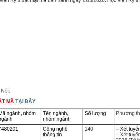
viện Kỹ thuật mật mã ban hành ngày 22/5/2026. Học viện Kỹ t
 Nội.
ẬT MÃ
TẠI ĐÂY
Mã ngành, nhóm
Tên ngành,
Số lượng
Phương th
ngành
nhóm ngành
7480201
Công nghệ
140
– Xét tuyể
thông tin
– Xét tuyể