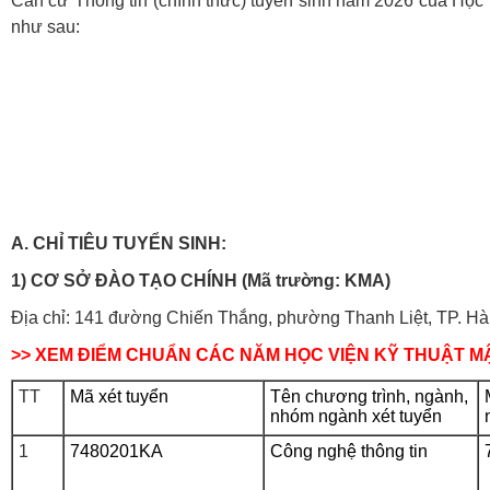
Căn cứ Thông tin (chính thức) tuyển sinh năm 2026 của Học 
như sau:
A. CHỈ TIÊU TUYỂN SINH:
1
) CƠ SỞ ĐÀO TẠO CHÍNH
(Mã trường:
KMA
)
Địa chỉ: 141 đường Chiến Thắng, phường Thanh Liệt, TP. Hà
>> XEM ĐIỂM CHUẨN CÁC NĂM HỌC VIỆN KỸ THUẬT M
TT
Mã xét tuyển
Tên chương trình, ngành,
nhóm ngành xét tuyển
1
7480201KA
Công nghệ thông tin