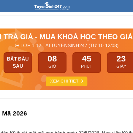
I TRẢ GIÁ - MUA KHOÁ HỌC THEO GI
🎯 LỚP 1-12 TẠI TUYENSINH247 (TỪ 10-12/08)
08
45
22
BẮT ĐẦU
SAU
GIỜ
PHÚT
GIÂY
XEM CHI TIẾT
t Mã 2026