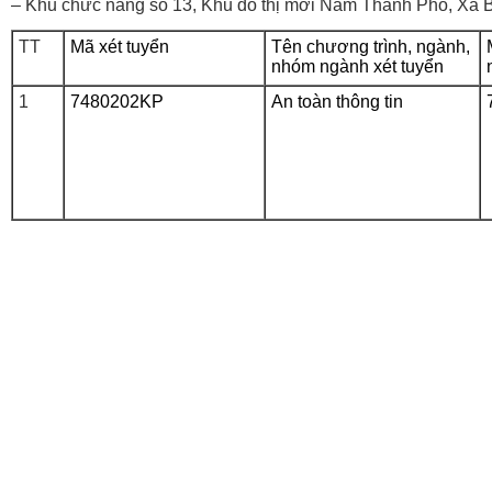
– Khu chức năng số 13, Khu đô thị mới Nam Thành Phố, Xã 
TT
Mã xét tuyển
Tên chương trình, ngành,
nhóm ngành xét tuyển
1
7480202KP
An toàn thông tin