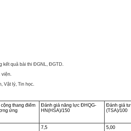
ng kết quả bài thi ĐGNL, ĐGTD.
 viện.
, Vật lý, Tin học.
 cộng thang điểm
Đánh giá năng lực ĐHQG-
Đánh giá tư
ương ứng
HN(HSA)/150
(TSA)/100
7,5
5,00