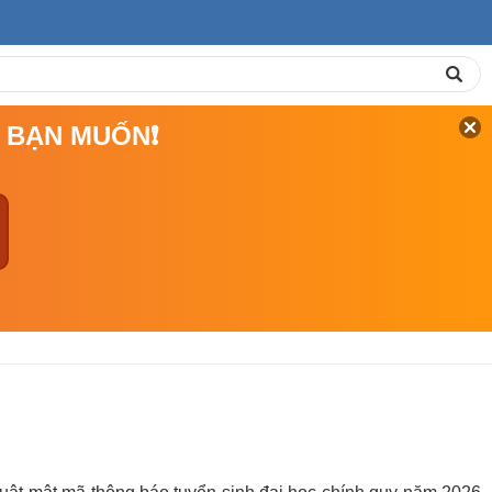
Á BẠN MUỐN❗