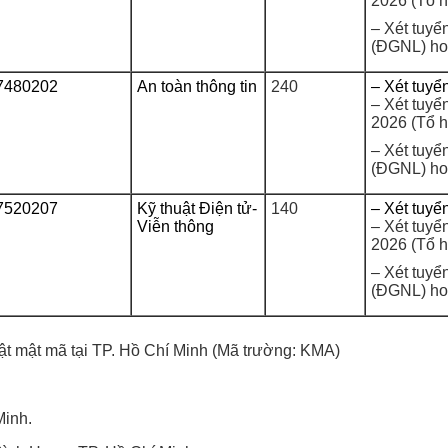
2026 (Tổ h
– Xét tuyể
(ĐGNL) ho
7480202
An toàn thông tin
240
– Xét tuyể
– Xét tuyể
2026 (Tổ h
– Xét tuyể
(ĐGNL) ho
7520207
Kỹ thuật Điện tử-
140
– Xét tuyể
Viễn thông
– Xét tuyể
2026 (Tổ h
– Xét tuyể
(ĐGNL) ho
 mật mã tại TP. Hồ Chí Minh
(Mã trường:
KMA
)
Minh.