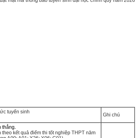
huật mật mã thông báo tuyển sinh đại học chính quy năm 2026
ức tuyển sinh
Ghi chú
n thẳng.
n theo kết quả điểm thi tốt nghiệp THPT năm