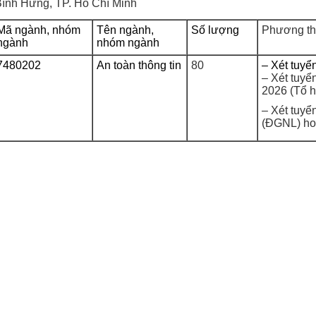
Bình Hưng, TP. Hồ Chí Minh
Mã ngành, nhóm
Tên ngành,
Số lượng
Phương th
ngành
nhóm ngành
7480202
An toàn thông tin
80
– Xét tuyể
– Xét tuyể
2026 (Tổ h
– Xét tuyể
(ĐGNL) ho