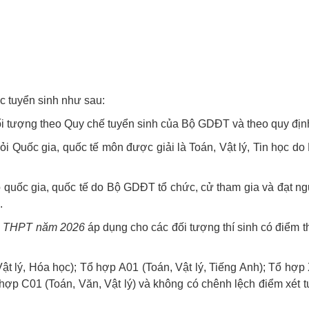
c tuyển sinh
như sau:
đối tượng theo Quy chế tuyển sinh của Bộ GDĐT và theo quy đị
 giỏi Quốc gia, quốc tế môn được giải là Toán, Vật lý, Tin học 
t cấp quốc gia, quốc tế do Bộ GDĐT tổ chức, cử tham gia và đạ
.
iệp THPT năm 202
6
áp dụng cho các đối tượng thí sinh có điểm 
 lý, Hóa học); Tổ hợp A01 (Toán, Vật lý, Tiếng Anh); Tổ hợp X
hợp C01 (Toán, Văn, Vật lý) và không có chênh lệch điểm xét tu