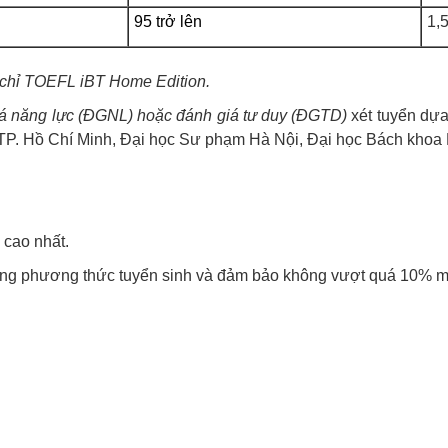
95 trở lên
1,
g chỉ TOEFL
iBT Home Edition.
iá năng lực
(ĐGNL
) hoặc đánh giá tư duy
(ĐGTD)
xét tuyển dự
a TP. Hồ Chí Minh, Đại học Sư phạm Hà Nội, Đại học Bách khoa 
 cao nhất.
ng phương thức tuyển sinh và đảm bảo không vượt quá 10% mức