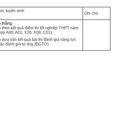
ức tuyển sinh
Ghi chú
n thẳng.
n theo kết quả điểm thi tốt nghiệp THPT năm
ợp A00; A01; X26; X06; C01).
n dựa vào kết quả bài thi đánh giá năng lực
ặc đánh giá tư duy (ĐGTD).