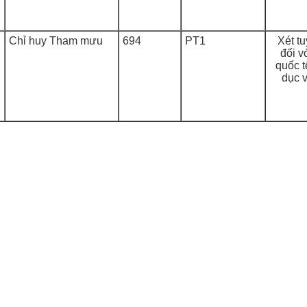
Chỉ huy Tham mưu
694
PT1
Xét tu
đối v
quốc t
dục 