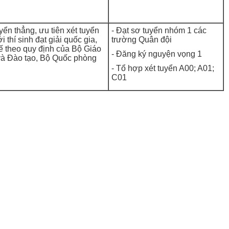
yển thẳng, ưu tiên xét tuyển
- Đạt sơ tuyển nhóm 1 các
ới thí sinh đạt giải quốc gia,
trường Quân đội
ế theo quy định của Bộ Giáo
- Đăng ký nguyện vọng 1
và Đào tạo, Bộ Quốc phòng
- Tổ hợp xét tuyển A00; A01;
C01