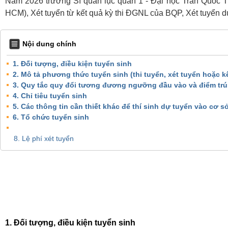
Năm 2026 trường Sĩ quan lục quân 1 - Đại học Trần Quốc T
HCM), Xét tuyển từ kết quả kỳ thi ĐGNL của BQP, Xét tuyển d
Nội dung chính
1. Đối tượng, điều kiện tuyển sinh
2. Mô tả phương thức tuyển sinh (thi tuyển, xét tuyển hoặc kế
3. Quy tắc quy đổi tương đương ngưỡng đầu vào và điểm trú
4. Chỉ tiêu tuyển sinh
5. Các thông tin cần thiết khác để thí sinh dự tuyển vào cơ s
6. Tổ chức tuyển sinh
8. Lệ phí xét tuyển
1. Đối tượng, điều kiện tuyển sinh