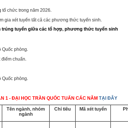
g tổ chức trong năm 2026.
 gia xét tuyển tất cả các phương thức tuyển sinh.
trúng tuyển giữa các tổ hợp, phương thức tuyển sinh
ộ Quốc phòng.
t điểm chuẩn.
ộ Quốc phòng.
N 1 - ĐẠI HỌC TRẦN QUỐC TUẤN CÁC NĂM
TẠI ĐÂY
Tên
ngành,
nhóm
Chỉ tiêu
Mã xét tuyển
Ph
ngành