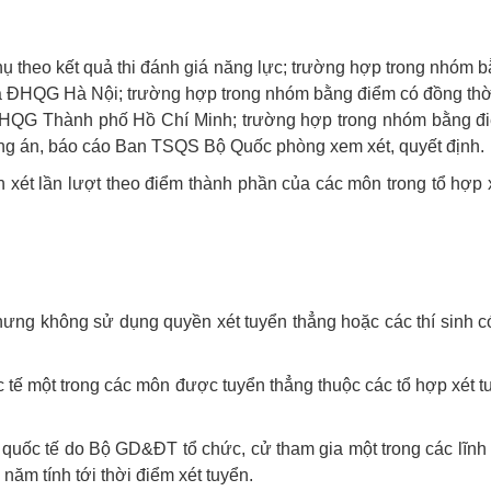
 phụ theo kết quả thi đánh giá năng lực; trường hợp trong nhó
hi của ĐHQG Hà Nội; trường hợp trong nhóm bằng điểm có đồng 
của ĐHQG Thành phố Hồ Chí Minh; trường hợp trong nhóm bằng 
g án, báo cáo Ban TSQS Bộ Quốc phòng xem xét, quyết định.
 xét lần lượt theo điểm thành phần của các môn trong tổ hợp xé
hưng không sử dụng quyền xét tuyển thẳng hoặc các thí sinh c
quốc tế một trong các môn được tuyển thẳng thuộc các tổ hợp xét
gia, quốc tế do Bộ GD&ĐT tổ chức, cử tham gia một trong các l
năm tính tới thời điểm xét tuyển.