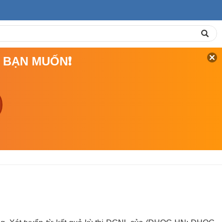
Á BẠN MUỐN❗