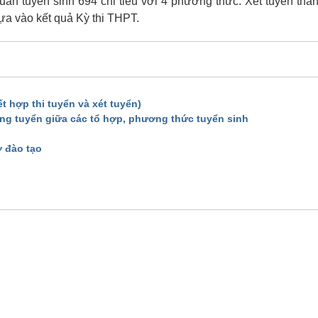
uấn tuyển sinh 694 chỉ tiêu với 4 phương thức: Xét tuyển th
ựa vào kết quả Kỳ thi THPT.
t hợp thi tuyển và xét tuyển)
ng tuyển giữa các tổ hợp, phương thức tuyển sinh
ở đào tạo