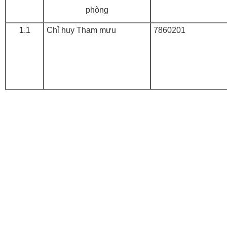
phòng
1.1
Chỉ huy Tham mưu
7860201