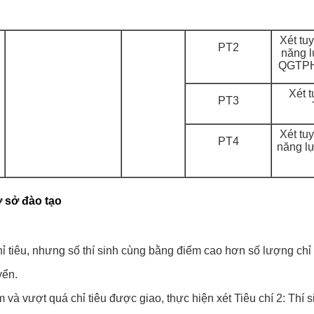
Xét tuy
PT2
năng 
QGTPHC
Xét t
PT3
Xét tuy
PT4
năng l
ơ sở đào tạo
tiêu, nhưng số thí sinh cùng bằng điểm cao hơn số lượng chỉ tiê
yển.
iểm và vượt quá chỉ tiêu được giao, thực hiện xét Tiêu chí 2: Thí