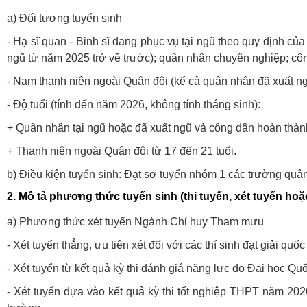
a) Đối tượng tuyển sinh
- Hạ sĩ quan - Binh sĩ đang phục vụ tại ngũ theo quy định củ
ngũ từ năm 2025 trở về trước); quân nhân chuyên nghiệp; côn
- Nam thanh niên ngoài Quân đội (kể cả quân nhân đã xuất n
- Độ tuổi (tính đến năm 2026, không tính tháng sinh):
+ Quân nhân tại ngũ hoặc đã xuất ngũ và công dân hoàn thành
+ Thanh niên ngoài Quân đội từ 17 đến 21 tuổi.
b) Điều kiện tuyển sinh: Đạt sơ tuyển nhóm 1 các trường quân
2. Mô tả phương thức tuyển sinh (thi tuyển, xét tuyển hoặc
a) Phương thức xét tuyển Ngành Chỉ huy Tham mưu
- Xét tuyển thẳng, ưu tiên xét đối với các thí sinh đạt giải 
- Xét tuyển từ kết quả kỳ thi đánh giá năng lực do Đại học 
- Xét tuyển dựa vào kết quả kỳ thi tốt nghiệp THPT năm 2026