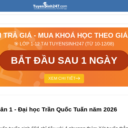
I TRẢ GIÁ - MUA KHOÁ HỌC THEO GI
🎯 LỚP 1-12 TẠI TUYENSINH247 (TỪ 10-12/08)
BẮT ĐẦU SAU 1 NGÀY
XEM CHI TIẾT
uân 1 - Đại học Trần Quốc Tuấn năm 2026