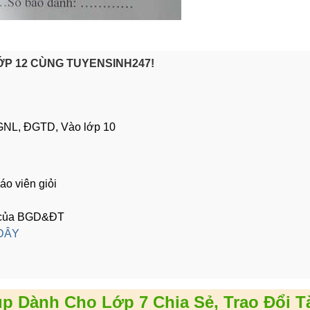
LỚP 12 CÙNG TUYENSINH247!
 ĐGNL, ĐGTD, Vào lớp 10
áo viên giỏi
ng của BGD&ĐT
 ĐÂY
p Dành Cho Lớp 7 Chia Sẻ, Trao Đổi Tà