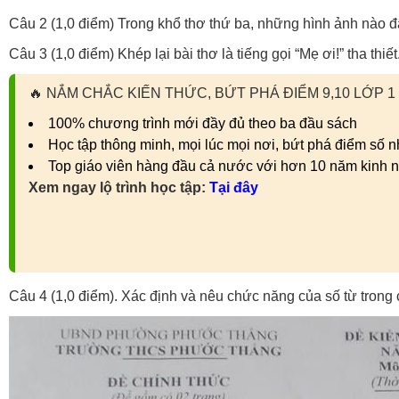
Câu 2 (1,0 điểm) Trong khổ thơ thứ ba, những hình ảnh nào 
Câu 3 (1,0 điểm) Khép lại bài thơ là tiếng gọi “Mẹ ơi!” tha t
🔥
NẮM CHẮC KIẾN THỨC, BỨT PHÁ ĐIỂM 9,10 LỚP 1
100% chương trình mới đầy đủ theo ba đầu sách
Học tập thông minh, mọi lúc mọi nơi, bứt phá điểm số 
Top giáo viên hàng đầu cả nước với hơn 10 năm kinh 
Xem ngay lộ trình học tập:
Tại đây
Câu 4 (1,0 điểm). Xác định và nêu chức năng của số từ trong c