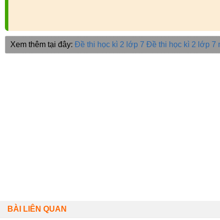
Xem thêm tại đây:
Đề thi học kì 2 lớp 7
Đề thi học kì 2 lớp 
BÀI LIÊN QUAN