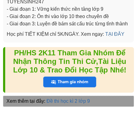
TUYENSINH247
- Giai đoạn 1: Vững kiến thức nền tảng lớp 9
- Giai đoạn 2: Ôn thi vào lớp 10 theo chuyên đề
- Giai đoạn 3: Luyện đề bám sát cấu trúc từng tỉnh thành
Học phí TIẾT KIỆM chỉ 5K/NGÀY. Xem ngay:
TẠI ĐÂY
PH/HS 2K11 Tham Gia Nhóm Để
Nhận Thông Tin Thi Cử,Tài Liệu
Lớp 10 & Trao Đổi Học Tập Nhé!
Xem thêm tại đây:
Đề thi học kì 2 lớp 9