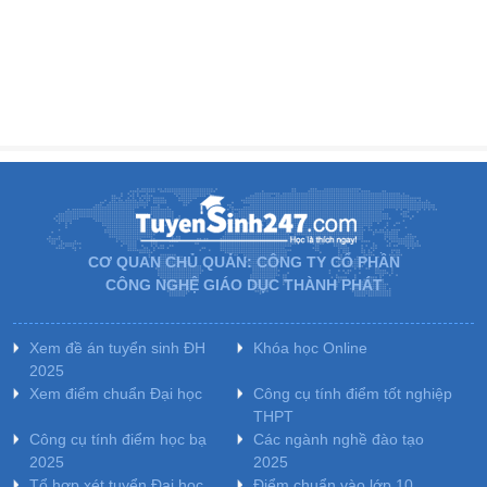
CƠ QUAN CHỦ QUẢN: CÔNG TY CỔ PHẦN
CÔNG NGHỆ GIÁO DỤC THÀNH PHÁT
Xem đề án tuyển sinh ĐH
Khóa học Online
2025
Xem điểm chuẩn Đại học
Công cụ tính điểm tốt nghiệp
THPT
Công cụ tính điểm học bạ
Các ngành nghề đào tạo
2025
2025
Tổ hợp xét tuyển Đại học
Điểm chuẩn vào lớp 10