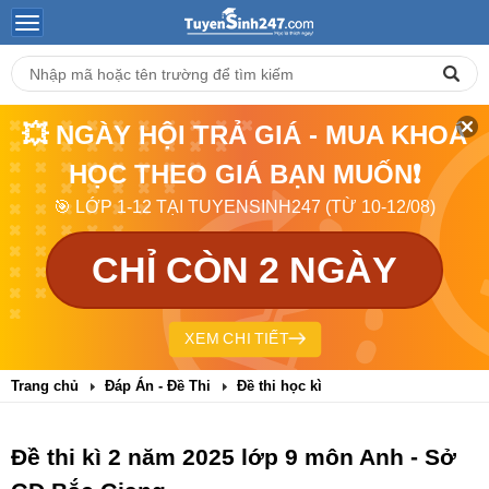
💥 NGÀY HỘI TRẢ GIÁ - MUA KHOÁ
HỌC THEO GIÁ BẠN MUỐN❗
🎯 LỚP 1-12 TẠI TUYENSINH247 (TỪ 10-12/08)
CHỈ CÒN 2 NGÀY
XEM CHI TIẾT
Trang chủ
Đáp Án - Đề Thi
Đề thi học kì
Đề thi kì 2 năm 2025 lớp 9 môn Anh - Sở