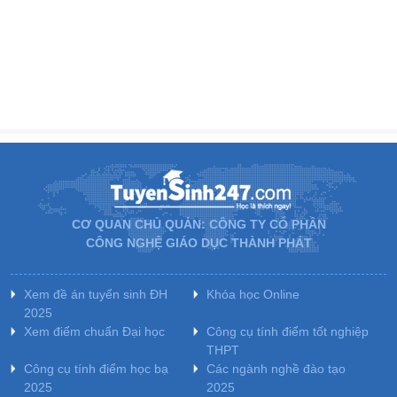
CƠ QUAN CHỦ QUẢN: CÔNG TY CỔ PHẦN
CÔNG NGHỆ GIÁO DỤC THÀNH PHÁT
Xem đề án tuyển sinh ĐH
Khóa học Online
2025
Xem điểm chuẩn Đại học
Công cụ tính điểm tốt nghiệp
THPT
Công cụ tính điểm học bạ
Các ngành nghề đào tạo
2025
2025