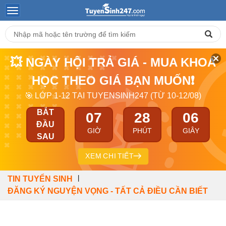
💥 NGÀY HỘI TRẢ GIÁ - MUA KHOÁ
HỌC THEO GIÁ BẠN MUỐN❗
🎯 LỚP 1-12 TẠI TUYENSINH247 (TỪ 10-12/08)
BẮT
07
28
06
ĐẦU
GIỜ
PHÚT
GIÂY
SAU
XEM CHI TIẾT
|
TIN TUYỂN SINH
ĐĂNG KÝ NGUYỆN VỌNG - TẤT CẢ ĐIỀU CẦN BIẾT