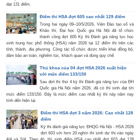
đạt 131 điểm.
Điểm thi HSA đợt 605 cao nhất 129 điểm
Trong hai ngày 09–10/5/2026, Viện Đào tạo số và
Khảo thí, Đại học Quốc gia Hà Nội đã tổ chức
thành công đợt 605 Kỳ thi Đánh giá năng lực học
sinh trung học phổ thông (HSA) năm 2026 tại 12 điểm thi trên các
tỉnh, thành, địa phương. Công tác tổ chức được triển khai đồng bộ,
đảm bảo an toàn, nghiêm túc, khách quan và đúng quy chế.
Thủ khoa của 04 đợt HSA 2026 xuất hiện
với mức điểm 133/150
Sau đợt thi thứ 4 kỳ thi Đánh giá năng lực của ĐH
Quốc gia Hà Nội năm 2026, đã có thí sinh đạt tới
mức điểm 133/150. Đây là mức điểm cao nhất kỳ thi này năm nay
tính đến hiện tại.
Điểm thi HSA đợt 3 năm 2026: Cao nhất 128
điểm
Kỳ thi đánh giá năng lực ĐHQG Hà Nội - HSA 2026
đợt 603 với hơn 20 nghìn thí sinh dự thi vào ngày
4/4 và 5/4. Theo đó, thí sinh điểm HSA cao nhất đợt 603 đạt 128