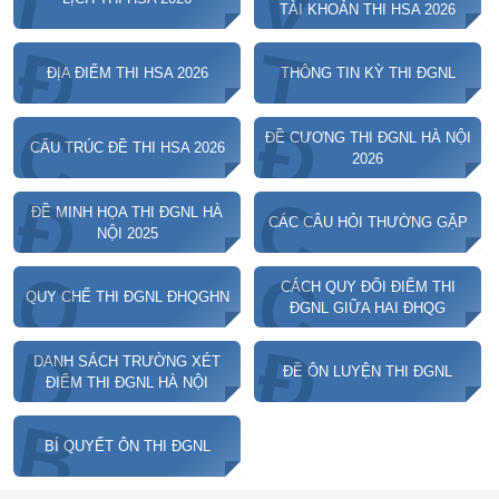
V
L
TÀI KHOẢN THI HSA 2026
Đ
T
ĐỊA ĐIỂM THI HSA 2026
THÔNG TIN KỲ THI ĐGNL
C
Đ
ĐỀ CƯƠNG THI ĐGNL HÀ NỘI
CẤU TRÚC ĐỀ THI HSA 2026
2026
Đ
C
ĐỀ MINH HỌA THI ĐGNL HÀ
CÁC CÂU HỎI THƯỜNG GẶP
NỘI 2025
Q
C
CÁCH QUY ĐỔI ĐIỂM THI
QUY CHẾ THI ĐGNL ĐHQGHN
ĐGNL GIỮA HAI ĐHQG
D
Đ
DANH SÁCH TRƯỜNG XÉT
ĐỀ ÔN LUYỆN THI ĐGNL
ĐIỂM THI ĐGNL HÀ NỘI
B
BÍ QUYẾT ÔN THI ĐGNL