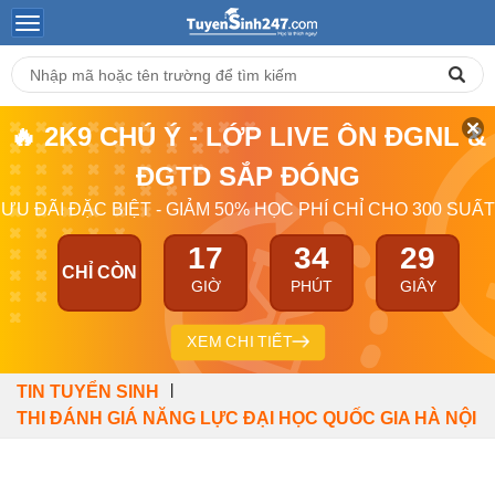
🔥 2K9 CHÚ Ý - LỚP LIVE ÔN ĐGNL &
ĐGTD SẮP ĐÓNG
ƯU ĐÃI ĐẶC BIỆT - GIẢM 50% HỌC PHÍ CHỈ CHO 300 SUẤT
17
34
29
CHỈ CÒN
GIỜ
PHÚT
GIÂY
XEM CHI TIẾT
|
TIN TUYỂN SINH
THI ĐÁNH GIÁ NĂNG LỰC ĐẠI HỌC QUỐC GIA HÀ NỘI