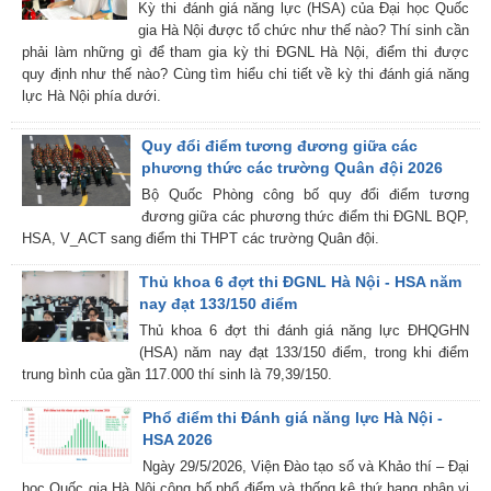
Kỳ thi đánh giá năng lực (HSA) của Đại học Quốc
gia Hà Nội được tổ chức như thế nào? Thí sinh cần
phải làm những gì để tham gia kỳ thi ĐGNL Hà Nội, điểm thi được
quy định như thế nào? Cùng tìm hiểu chi tiết về kỳ thi đánh giá năng
lực Hà Nội phía dưới.
Quy đổi điểm tương đương giữa các
phương thức các trường Quân đội 2026
Bộ Quốc Phòng công bố quy đổi điểm tương
đương giữa các phương thức điểm thi ĐGNL BQP,
HSA, V_ACT sang điểm thi THPT các trường Quân đội.
Thủ khoa 6 đợt thi ĐGNL Hà Nội - HSA năm
nay đạt 133/150 điểm
Thủ khoa 6 đợt thi đánh giá năng lực ĐHQGHN
(HSA) năm nay đạt 133/150 điểm, trong khi điểm
trung bình của gần 117.000 thí sinh là 79,39/150.
Phổ điểm thi Đánh giá năng lực Hà Nội -
HSA 2026
Ngày 29/5/2026, Viện Đào tạo số và Khảo thí – Đại
học Quốc gia Hà Nội công bố phổ điểm và thống kê thứ hạng phân vị