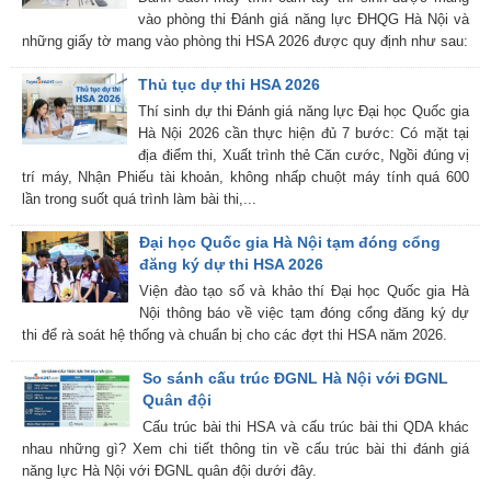
vào phòng thi Đánh giá năng lực ĐHQG Hà Nội và
những giấy tờ mang vào phòng thi HSA 2026 được quy định như sau:
Thủ tục dự thi HSA 2026
Thí sinh dự thi Đánh giá năng lực Đại học Quốc gia
Hà Nội 2026 cần thực hiện đủ 7 bước: Có mặt tại
địa điểm thi, Xuất trình thẻ Căn cước, Ngồi đúng vị
trí máy, Nhận Phiếu tài khoản, không nhấp chuột máy tính quá 600
lần trong suốt quá trình làm bài thi,...
Đại học Quốc gia Hà Nội tạm đóng cổng
đăng ký dự thi HSA 2026
Viện đào tạo số và khảo thí Đại học Quốc gia Hà
Nội thông báo về việc tạm đóng cổng đăng ký dự
thi để rà soát hệ thống và chuẩn bị cho các đợt thi HSA năm 2026.
So sánh cấu trúc ĐGNL Hà Nội với ĐGNL
Quân đội
Cấu trúc bài thi HSA và cấu trúc bài thi QDA khác
nhau những gì? Xem chi tiết thông tin về cấu trúc bài thi đánh giá
năng lực Hà Nội với ĐGNL quân đội dưới đây.