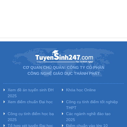
CƠ QUAN CHỦ QUẢN: CÔNG TY CỔ PHẦN
CÔNG NGHỆ GIÁO DỤC THÀNH PHÁT
Xem đề án tuyển sinh ĐH
Khóa học Online
2025
Xem điểm chuẩn Đại học
Công cụ tính điểm tốt nghiệp
THPT
Công cụ tính điểm học bạ
Các ngành nghề đào tạo
2025
2025
Tổ hợp xét tuyển Đại học
Điểm chuẩn vào lớp 10