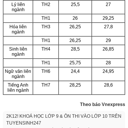
Lý liên
TH2
25,5
27
ngành
TH1
26
29,25
Hóa liên
TH3
26,25
27,8
ngành
TH1
26,25
29
Sinh liên
TH4
28,5
26,85
ngành
TH1
25,75
28
Ngữ văn liên
TH6
24,4
24,95
ngành
Tiếng Anh
TH7
28,25
28,6
liên ngành
Theo báo Vnexpress
2K12! KHOÁ HỌC LỚP 9 & ÔN THI VÀO LỚP 10 TRÊN
TUYENSINH247