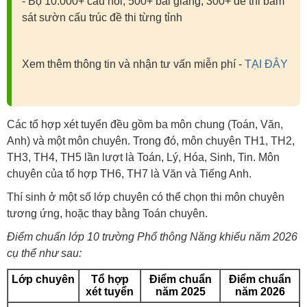
- Bộ 10.000+ câu hỏi, 500+ bài giảng, 300+ đề thi bám
sát sườn cấu trúc đề thi từng tỉnh
Xem thêm thông tin và nhận tư vấn miễn phí -
TẠI ĐÂY
Các tổ hợp xét tuyển đều gồm ba môn chung (Toán, Văn,
Anh) và một môn chuyên. Trong đó, môn chuyên TH1, TH2,
TH3, TH4, TH5 lần lượt là Toán, Lý, Hóa, Sinh, Tin. Môn
chuyên của tổ hợp TH6, TH7 là Văn và Tiếng Anh.
Thí sinh ở một số lớp chuyên có thể chọn thi môn chuyên
tương ứng, hoặc thay bằng Toán chuyên.
Điểm chuẩn lớp 10 trường Phổ thông Năng khiếu năm 2026
cụ thể như sau:
Lớp chuyên
Tổ hợp
Điểm chuẩn
Điểm chuẩn
xét tuyển
năm 2025
năm 2026