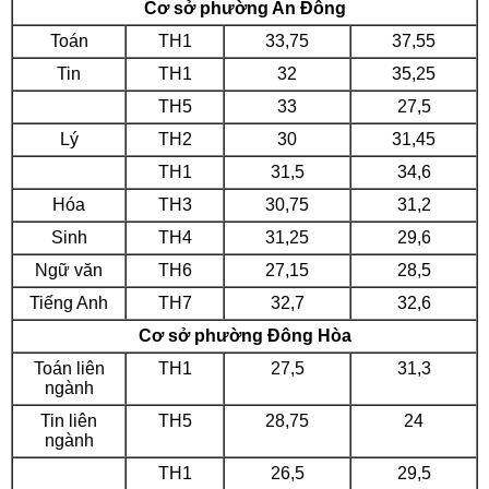
Cơ sở phường An Đông
Toán
TH1
33,75
37,55
Tin
TH1
32
35,25
TH5
33
27,5
Lý
TH2
30
31,45
TH1
31,5
34,6
Hóa
TH3
30,75
31,2
Sinh
TH4
31,25
29,6
Ngữ văn
TH6
27,15
28,5
Tiếng Anh
TH7
32,7
32,6
Cơ sở phường Đông Hòa
Toán liên
TH1
27,5
31,3
ngành
Tin liên
TH5
28,75
24
ngành
TH1
26,5
29,5