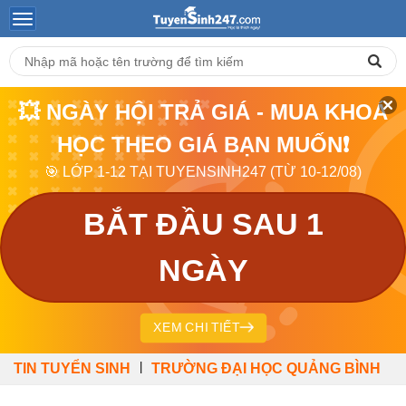
💥 NGÀY HỘI TRẢ GIÁ - MUA KHOÁ
HỌC THEO GIÁ BẠN MUỐN❗
🎯 LỚP 1-12 TẠI TUYENSINH247 (TỪ 10-12/08)
BẮT ĐẦU SAU 1
NGÀY
XEM CHI TIẾT
|
TIN TUYỂN SINH
TRƯỜNG ĐẠI HỌC QUẢNG BÌNH