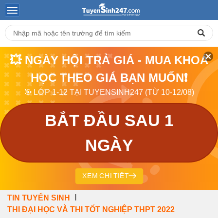
💥 NGÀY HỘI TRẢ GIÁ - MUA KHOÁ
HỌC THEO GIÁ BẠN MUỐN❗
🎯 LỚP 1-12 TẠI TUYENSINH247 (TỪ 10-12/08)
BẮT ĐẦU SAU 1
NGÀY
XEM CHI TIẾT
|
TIN TUYỂN SINH
THI ĐẠI HỌC VÀ THI TỐT NGHIỆP THPT 2022